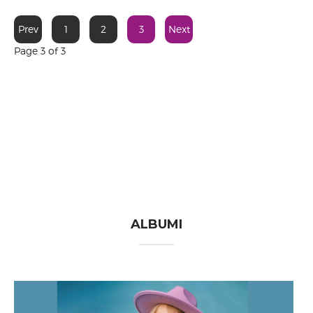
Prev
1
2
3
Next
Page 3 of 3
ALBUMI
Minut srca moga